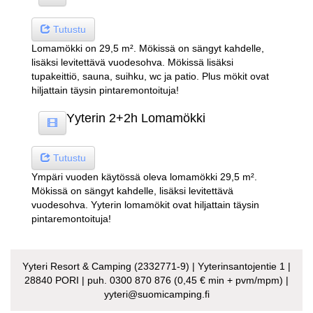
Tutustu
Lomamökki on 29,5 m². Mökissä on sängyt kahdelle,
lisäksi levitettävä vuodesohva. Mökissä lisäksi
tupakeittiö, sauna, suihku, wc ja patio. Plus mökit ovat
hiljattain täysin pintaremontoituja!
Yyterin 2+2h Lomamökki
Tutustu
Ympäri vuoden käytössä oleva lomamökki 29,5 m².
Mökissä on sängyt kahdelle, lisäksi levitettävä
vuodesohva. Yyterin lomamökit ovat hiljattain täysin
pintaremontoituja!
Yyteri Resort & Camping (2332771-9) | Yyterinsantojentie 1 |
28840 PORI | puh. 0300 870 876 (0,45 € min + pvm/mpm) |
yyteri@suomicamping.fi