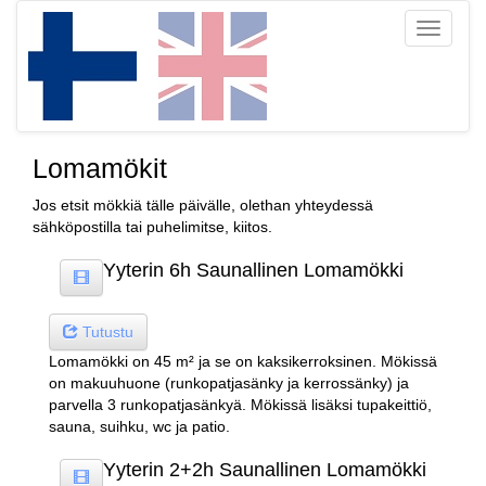
Toggle
navigati
Lomamökit
Jos etsit mökkiä tälle päivälle, olethan yhteydessä
sähköpostilla tai puhelimitse, kiitos.
Yyterin 6h Saunallinen Lomamökki
Tutustu
Lomamökki on 45 m² ja se on kaksikerroksinen. Mökissä
on makuuhuone (runkopatjasänky ja kerrossänky) ja
parvella 3 runkopatjasänkyä. Mökissä lisäksi tupakeittiö,
sauna, suihku, wc ja patio.
Yyterin 2+2h Saunallinen Lomamökki