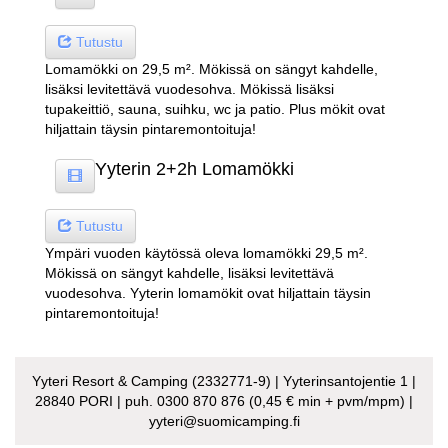
Tutustu
Lomamökki on 29,5 m². Mökissä on sängyt kahdelle,
lisäksi levitettävä vuodesohva. Mökissä lisäksi
tupakeittiö, sauna, suihku, wc ja patio. Plus mökit ovat
hiljattain täysin pintaremontoituja!
Yyterin 2+2h Lomamökki
Tutustu
Ympäri vuoden käytössä oleva lomamökki 29,5 m².
Mökissä on sängyt kahdelle, lisäksi levitettävä
vuodesohva. Yyterin lomamökit ovat hiljattain täysin
pintaremontoituja!
Yyteri Resort & Camping (2332771-9) | Yyterinsantojentie 1 |
28840 PORI | puh. 0300 870 876 (0,45 € min + pvm/mpm) |
yyteri@suomicamping.fi