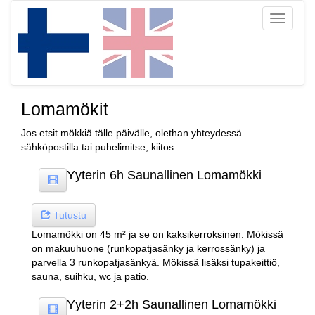
Toggle
navigati
Lomamökit
Jos etsit mökkiä tälle päivälle, olethan yhteydessä
sähköpostilla tai puhelimitse, kiitos.
Yyterin 6h Saunallinen Lomamökki
Tutustu
Lomamökki on 45 m² ja se on kaksikerroksinen. Mökissä
on makuuhuone (runkopatjasänky ja kerrossänky) ja
parvella 3 runkopatjasänkyä. Mökissä lisäksi tupakeittiö,
sauna, suihku, wc ja patio.
Yyterin 2+2h Saunallinen Lomamökki