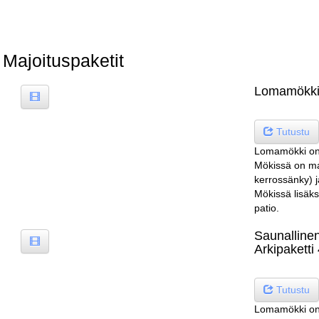
Majoituspaketit
Lomamökki k
Tutustu
Lomamökki on 
Mökissä on ma
kerrossänky) j
Mökissä lisäks
patio.
Saunallinen
Arkipaketti 
Tutustu
Lomamökki on 