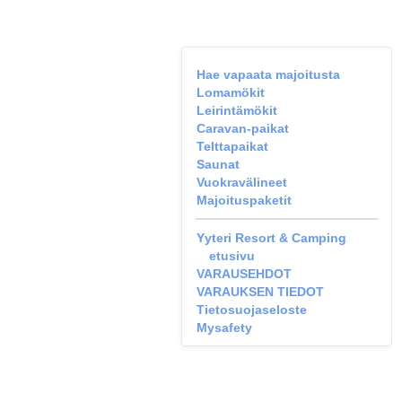
Hae vapaata majoitusta
Lomamökit
Leirintämökit
Caravan-paikat
Telttapaikat
Saunat
Vuokravälineet
Majoituspaketit
Yyteri Resort & Camping
etusivu
VARAUSEHDOT
VARAUKSEN TIEDOT
Tietosuojaseloste
Mysafety