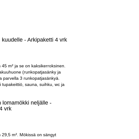
uudelle - Arkipaketti 4 vrk
45 m² ja se on kaksikerroksinen.
kuuhuone (runkopatjasänky ja
a parvella 3 runkopatjasänkyä.
i tupakeittiö, sauna, suihku, wc ja
 lomamökki neljälle -
4 vrk
29,5 m². Mökissä on sängyt